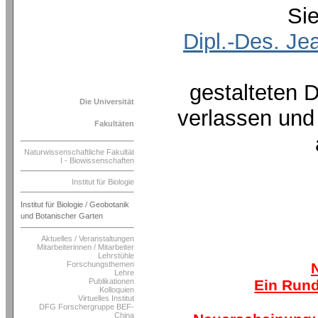
Die Universität
Fakultäten
Naturwissenschaftliche Fakultät
I - Biowissenschaften
Institut für Biologie
Institut für Biologie / Geobotanik
und Botanischer Garten
Aktuelles / Veranstaltungen
Mitarbeiterinnen / Mitarbeiter
Lehrstühle
Forschungsthemen
Lehre
Publikationen
Kolloquien
Virtuelles Institut
DFG Forschergruppe BEF-
China